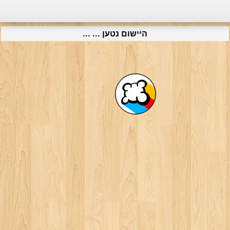
היישום נטען ... ...