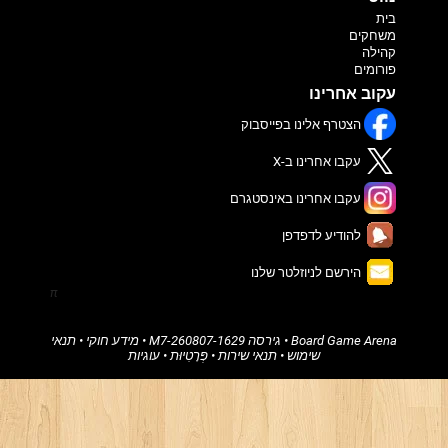
בית
משחקים
קהילה
פורומים
עקוב אחרינו
הצטרף אלינו בפייסבוק
עקבו אחרינו ב-X
עקבו אחרינו באינסטגרם
להודיע לדפדפן
הירשם לניוזלטר שלנו
π
Board Game Arena
• גירסה
260807-1629-M7
•
מידע חוקי
•
תנאי
שימוש
•
תנאי שירות
•
פְּרָטִיוּת
•
עוגיות