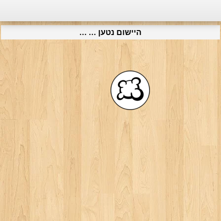
היישום נטען ... ...