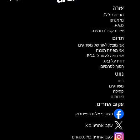
עזרה
מה זה זמ"ל?
מי אנחנו
F.A.Q.
יצירת קשר / תמיכה
תרום
אני מוציא לאור של משחקים
אני מפתח תוכנה
אני רוצה לעזור ל- BGA
דווח על באג
הפוך לפרמיום!
נווט
בית
משחקים
קהילה
פורומים
עקוב אחרינו
הצטרף אלינו בפייסבוק
עקבו אחרינו ב-X
עקבו אחרינו באינסטגרם