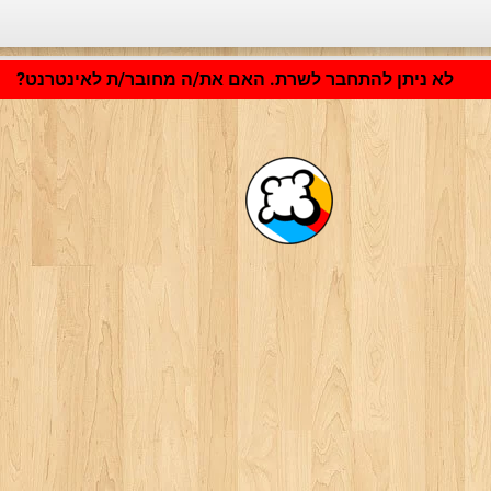
היישום נטען ... ...