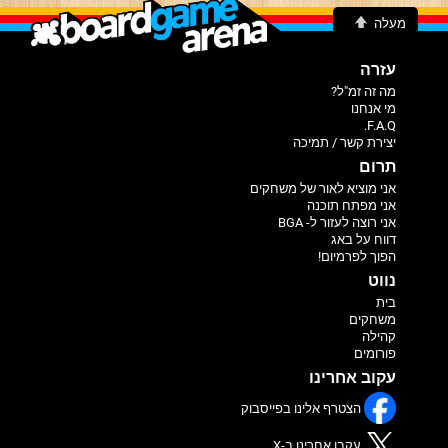
מעלה
עזרה
מה זה זמ"ל?
מי אנחנו
F.A.Q.
יצירת קשר / תמיכה
תרום
אני מוציא לאור של משחקים
אני מפתח תוכנה
אני רוצה לעזור ל- BGA
דווח על באג
הפוך לפרמיום!
נווט
בית
משחקים
קהילה
פורומים
עקוב אחרינו
הצטרף אלינו בפייסבוק
עקבו אחרינו ב-X