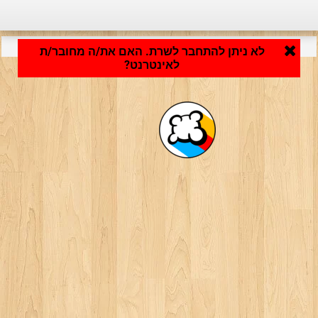
היישום נטען ... ...