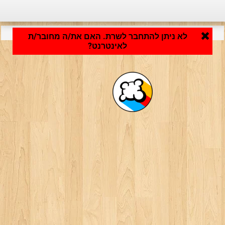
היישום נטען ... ...