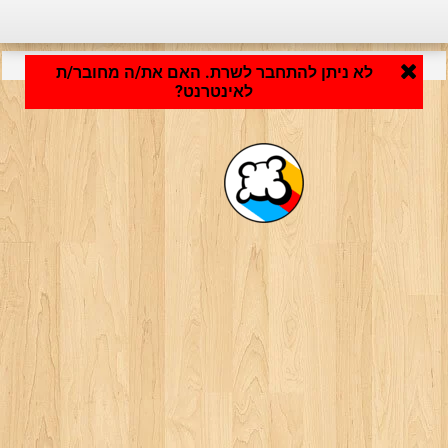
היישום נטען ... ...