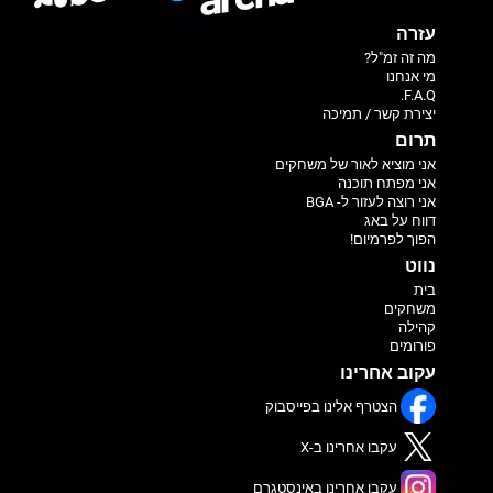
עזרה
מה זה זמ"ל?
מי אנחנו
F.A.Q.
יצירת קשר / תמיכה
תרום
אני מוציא לאור של משחקים
אני מפתח תוכנה
אני רוצה לעזור ל- BGA
דווח על באג
הפוך לפרמיום!
נווט
בית
משחקים
קהילה
פורומים
עקוב אחרינו
הצטרף אלינו בפייסבוק
עקבו אחרינו ב-X
עקבו אחרינו באינסטגרם