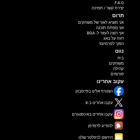
F.A.Q.
יצירת קשר / תמיכה
תרום
אני מוציא לאור של משחקים
אני מפתח תוכנה
אני רוצה לעזור ל- BGA
דווח על באג
הפוך לפרמיום!
נווט
בית
משחקים
קהילה
פורומים
עקוב אחרינו
הצטרף אלינו בפייסבוק
עקבו אחרינו ב-X
עקבו אחרינו באינסטגרם
להודיע לדפדפן
הירשם לניוזלטר שלנו