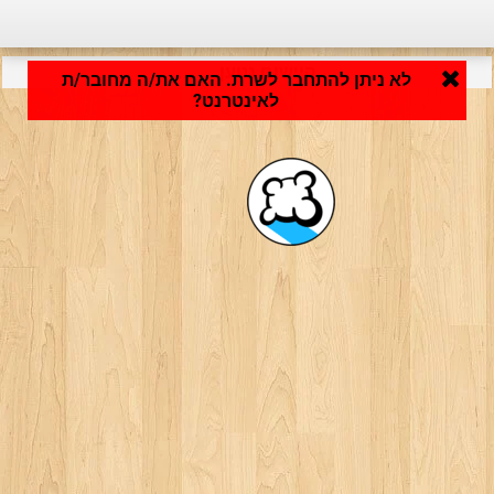
היישום נטען ... ...