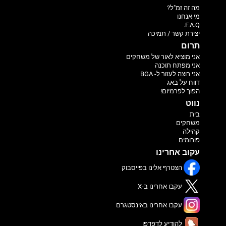
מה זה זמ"ל?
מי אנחנו
F.A.Q.
יצירת קשר / תמיכה
תרום
אני מוציא לאור של משחקים
אני מפתח תוכנה
אני רוצה לעזור ל- BGA
דווח על באג
הפוך לפרמיום!
נווט
בית
משחקים
קהילה
פורומים
עקוב אחרינו
הצטרף אלינו בפייסבוק
עקבו אחרינו ב-X
עקבו אחרינו באינסטגרם
להודיע לדפדפן