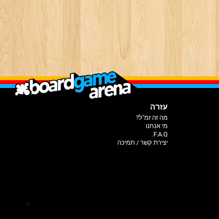
עזרה
מה זה זמ"ל?
מי אנחנו
F.A.Q.
יצירת קשר / תמיכה
π