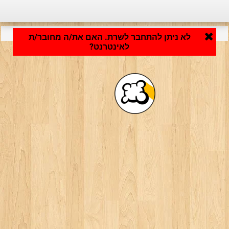
היישום נטען ... ...