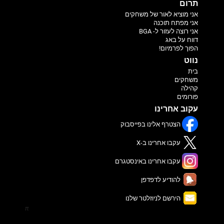
תרום
אני מוציא לאור של משחקים
אני מפתח תוכנה
אני רוצה לעזור ל- BGA
דווח על באג
הפוך לפרמיום!
נווט
בית
משחקים
קהילה
פורומים
עקוב אחרינו
הצטרף אלינו בפייסבוק
עקבו אחרינו ב-X
עקבו אחרינו באינסטגרם
להודיע לדפדפן
הירשם לניוזלטר שלנו
π