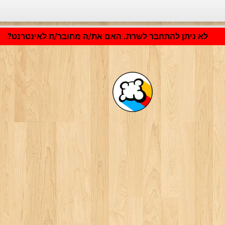
היישום נטען ... ...